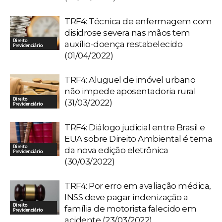
TRF4: Técnica de enfermagem com
disidrose severa nas mãos tem
Direito
auxílio-doença restabelecido
Previdenciário
(01/04/2022)
TRF4: Aluguel de imóvel urbano
não impede aposentadoria rural
Direito
(31/03/2022)
Previdenciário
TRF4: Diálogo judicial entre Brasil e
EUA sobre Direito Ambiental é tema
Direito
da nova edição eletrônica
Previdenciário
(30/03/2022)
TRF4: Por erro em avaliação médica,
INSS deve pagar indenização a
Direito
família de motorista falecido em
Previdenciário
acidente (23/03/2022)