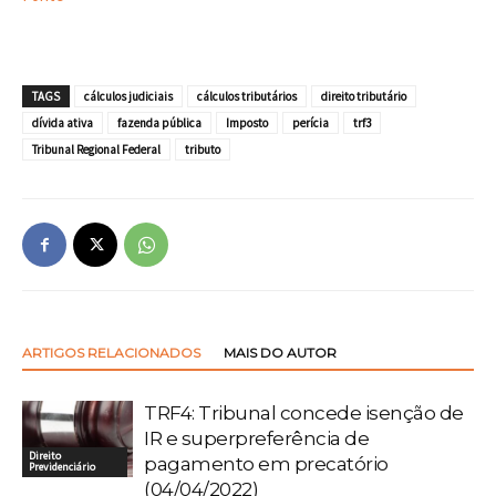
TAGS
cálculos judiciais
cálculos tributários
direito tributário
dívida ativa
fazenda pública
Imposto
perícia
trf3
Tribunal Regional Federal
tributo
ARTIGOS RELACIONADOS
MAIS DO AUTOR
TRF4: Tribunal concede isenção de
IR e superpreferência de
Direito
pagamento em precatório
Previdenciário
(04/04/2022)