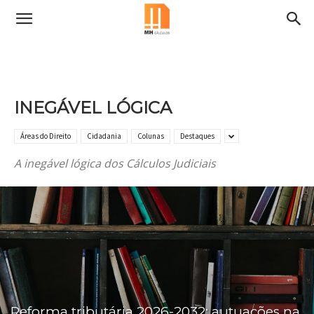
INEGÁVEL LÓGICA
Áreas do Direito
Cidadania
Colunas
Destaques
A inegável lógica dos Cálculos Judiciais
Reforma tributária 2026-2032: autuações na