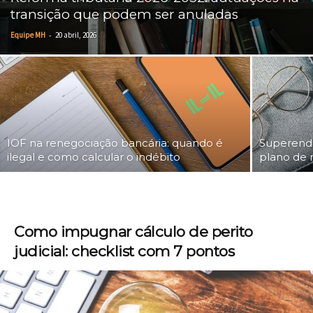
transição que podem ser anuladas
-
Equipe MH
20 abril, 2026
IOF na renegociação bancária: quando é
Superendi
ilegal e como calcular o indébito
plano de r
Como impugnar cálculo de perito
judicial: checklist com 7 pontos