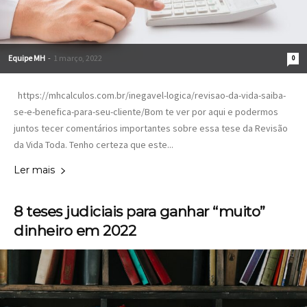
Equipe MH
-
1 março, 2022
0
https://mhcalculos.com.br/inegavel-logica/revisao-da-vida-saiba-
se-e-benefica-para-seu-cliente/Bom te ver por aqui e podermos
juntos tecer comentários importantes sobre essa tese da Revisão
da Vida Toda. Tenho certeza que este...
Ler mais
8 teses judiciais para ganhar “muito”
dinheiro em 2022