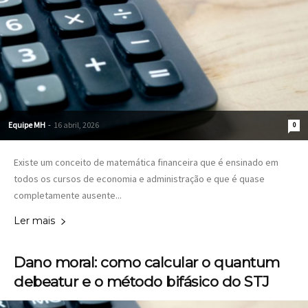
Equipe MH
-
16 abril, 2026
0
Existe um conceito de matemática financeira que é ensinado em
todos os cursos de economia e administração e que é quase
completamente ausente...
Ler mais
Dano moral: como calcular o quantum
debeatur e o método bifásico do STJ