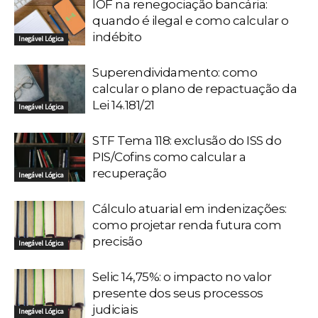
IOF na renegociação bancária:
quando é ilegal e como calcular o
indébito
Inegável Lógica
Superendividamento: como
calcular o plano de repactuação da
Lei 14.181/21
Inegável Lógica
STF Tema 118: exclusão do ISS do
PIS/Cofins como calcular a
recuperação
Inegável Lógica
Cálculo atuarial em indenizações:
como projetar renda futura com
precisão
Inegável Lógica
Selic 14,75%: o impacto no valor
presente dos seus processos
judiciais
Inegável Lógica