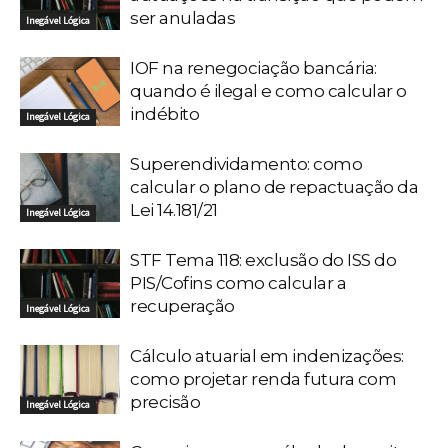
ser anuladas
Inegável Lógica
IOF na renegociação bancária:
quando é ilegal e como calcular o
indébito
Inegável Lógica
Superendividamento: como
calcular o plano de repactuação da
Lei 14.181/21
Inegável Lógica
STF Tema 118: exclusão do ISS do
PIS/Cofins como calcular a
recuperação
Inegável Lógica
Cálculo atuarial em indenizações:
como projetar renda futura com
precisão
Inegável Lógica