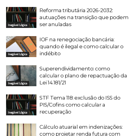
Reforma tributária 2026-2032:
autuações na transição que podem
ser anuladas
Inegável Lógica
IOF na renegociação bancária:
quando é ilegal e como calcular o
indébito
Inegável Lógica
Superendividamento: como
calcular o plano de repactuação da
Lei 14.181/21
Inegável Lógica
STF Tema 118: exclusão do ISS do
PIS/Cofins como calcular a
recuperação
Inegável Lógica
Cálculo atuarial em indenizações:
como projetar renda futura com