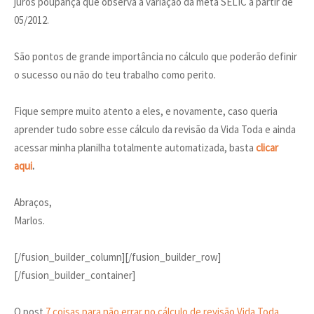
juros poupança que observa a variação da meta SELIC a partir de
05/2012.
São pontos de grande importância no cálculo que poderão definir
o sucesso ou não do teu trabalho como perito.
Fique sempre muito atento a eles, e novamente, caso queria
aprender tudo sobre esse cálculo da revisão da Vida Toda e ainda
acessar minha planilha totalmente automatizada, basta
clicar
aqui
.
Abraços,
Marlos.
[/fusion_builder_column][/fusion_builder_row]
[/fusion_builder_container]
O post
7 coisas para não errar no cálculo de revisão Vida Toda