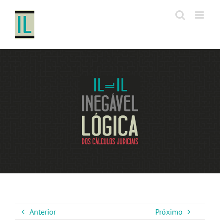
Ir
para
o
conteúdo
Anterior
Próximo