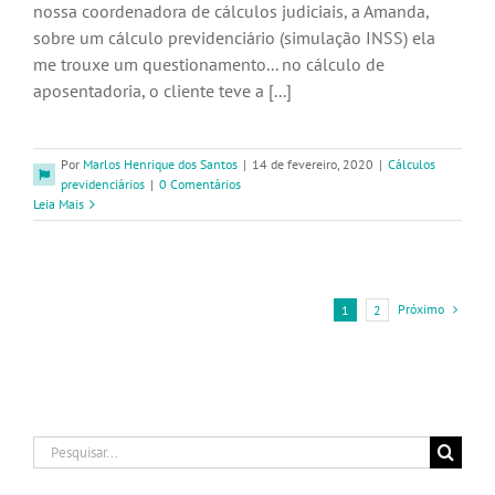
nossa coordenadora de cálculos judiciais, a Amanda,
sobre um cálculo previdenciário (simulação INSS) ela
me trouxe um questionamento... no cálculo de
aposentadoria, o cliente teve a [...]
Por
Marlos Henrique dos Santos
|
14 de fevereiro, 2020
|
Cálculos
previdenciários
|
0 Comentários
Leia Mais
Próximo
1
2
Buscar
resultados