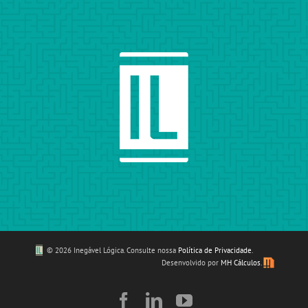
©
2026 Inegável Lógica. Consulte nossa
Política de Privacidade
.
Desenvolvido por
MH Cálculos
.
Facebook
LinkedIn
YouTube