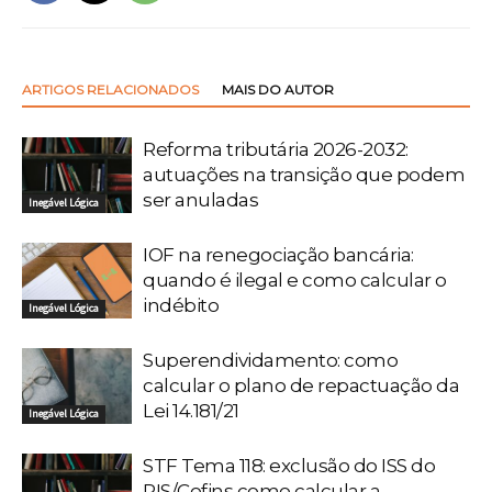
ARTIGOS RELACIONADOS
MAIS DO AUTOR
Reforma tributária 2026-2032:
autuações na transição que podem
ser anuladas
Inegável Lógica
IOF na renegociação bancária:
quando é ilegal e como calcular o
indébito
Inegável Lógica
Superendividamento: como
calcular o plano de repactuação da
Lei 14.181/21
Inegável Lógica
STF Tema 118: exclusão do ISS do
PIS/Cofins como calcular a