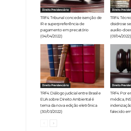
Direito Previdenciário
Direito Previde
TRF4: Tribunal concede isenção de
TRF4: Técn
IR e superpreferência de
disidrose s
pagamento em precatório
auxílio-doe
(04/04/2022)
(01/04/2022)
Direito Previdenciário
Direito Previde
TRF4: Diálogo judicial entre Brasil e
TRF4: Por e
EUA sobre Direito Ambiental é
médica, IN
tema da nova edição eletrônica
indenização
(30/03/2022)
falecido em