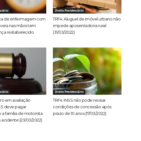
nciário
Direito Previdenciário
ica de enfermagem com
TRF4: Aluguel de imóvel urbano não
evera nas mãos tem
impede aposentadoria rural
nça restabelecido
(31/03/2022)
nciário
Direito Previdenciário
rro em avaliação
TRF4: INSS não pode revisar
SS deve pagar
condições de concessão após
 a família de motorista
prazo de 10 anos (17/03/2022)
 acidente (23/03/2022)