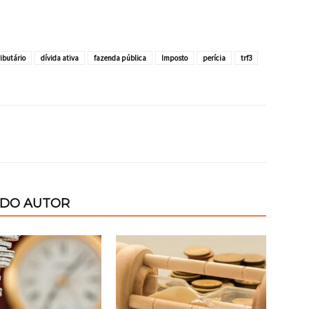
ributário
dívida ativa
fazenda pública
Imposto
perícia
trf3
 DO AUTOR