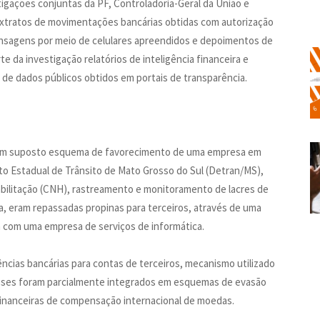
igações conjuntas da PF, Controladoria-Geral da União e
extratos de movimentações bancárias obtidas com autorização
mensagens por meio de celulares apreendidos e depoimentos de
te da investigação relatórios de inteligência financeira e
e de dados públicos obtidos em portais de transparência.
e um suposto esquema de favorecimento de uma empresa em
to Estadual de Trânsito de Mato Grosso do Sul (Detran/MS),
abilitação (CNH), rastreamento e monitoramento de lacres de
a, eram repassadas propinas para terceiros, através de uma
a com uma empresa de serviços de informática.
ncias bancárias para contas de terceiros, mecanismo utilizado
epasses foram parcialmente integrados em esquemas de evasão
 financeiras de compensação internacional de moedas.