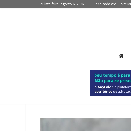
quinta-feira, agosto 6, 2026
Faça cadastro
Site M