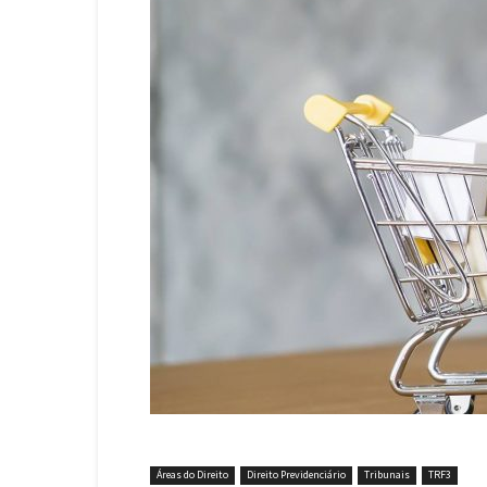
Áreas do Direito
Direito Previdenciário
Tribunais
TRF3