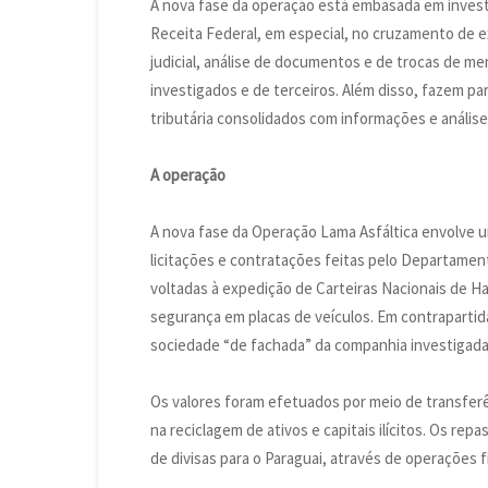
A nova fase da operação está embasada em invest
Receita Federal, em especial, no cruzamento de 
judicial, análise de documentos e de trocas de 
investigados e de terceiros. Além disso, fazem par
tributária consolidados com informações e anális
A operação
A nova fase da Operação Lama Asfáltica envolv
licitações e contratações feitas pelo Departamen
voltadas à expedição de Carteiras Nacionais de H
segurança em placas de veículos. Em contrapartid
sociedade “de fachada” da companhia investigad
Os valores foram efetuados por meio de transferê
na reciclagem de ativos e capitais ilícitos. Os r
de divisas para o Paraguai, através de operações