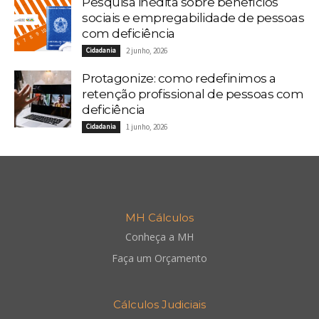
Pesquisa inédita sobre benefícios
sociais e empregabilidade de pessoas
com deficiência
Cidadania
2 junho, 2026
Protagonize: como redefinimos a
retenção profissional de pessoas com
deficiência
Cidadania
1 junho, 2026
MH Cálculos
Conheça a MH
Faça um Orçamento
Cálculos Judiciais