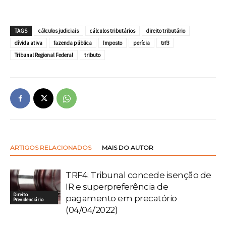
TAGS
cálculos judiciais
cálculos tributários
direito tributário
dívida ativa
fazenda pública
Imposto
perícia
trf3
Tribunal Regional Federal
tributo
ARTIGOS RELACIONADOS
MAIS DO AUTOR
TRF4: Tribunal concede isenção de
IR e superpreferência de
Direito
pagamento em precatório
Previdenciário
(04/04/2022)