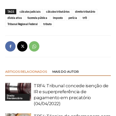
TAGS
cálculos judiciais
cálculos tributários
direito tributário
dívida ativa
fazenda pública
Imposto
perícia
trf3
Tribunal Regional Federal
tributo
ARTIGOS RELACIONADOS
MAIS DO AUTOR
TRF4: Tribunal concede isenção de
IR e superpreferência de
Direito
pagamento em precatório
Previdenciário
(04/04/2022)