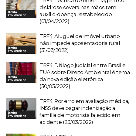
TRF4: Técnica de enfermagem com
disidrose severa nas mãos tem
Direito
auxílio-doença restabelecido
Previdenciário
(01/04/2022)
TRF4: Aluguel de imóvel urbano
não impede aposentadoria rural
Direito
(31/03/2022)
Previdenciário
TRF4: Diálogo judicial entre Brasil e
EUA sobre Direito Ambiental é tema
Direito
da nova edição eletrônica
Previdenciário
(30/03/2022)
TRF4: Por erro em avaliação médica,
INSS deve pagar indenização a
Direito
família de motorista falecido em
Previdenciário
acidente (23/03/2022)