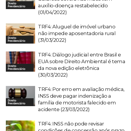
Direito
auxílio-doença restabelecido
Previdenciário
(01/04/2022)
TRF4: Aluguel de imóvel urbano
não impede aposentadoria rural
Direito
(31/03/2022)
Previdenciário
TRF4: Diálogo judicial entre Brasil e
EUA sobre Direito Ambiental é tema
Direito
da nova edição eletrônica
Previdenciário
(30/03/2022)
TRF4: Por erro em avaliação médica,
INSS deve pagar indenização a
Direito
família de motorista falecido em
Previdenciário
acidente (23/03/2022)
TRF4: INSS não pode revisar
condições de concessão após prazo