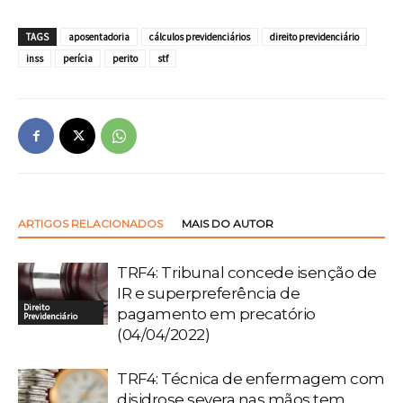
TAGS
aposentadoria
cálculos previdenciários
direito previdenciário
inss
perícia
perito
stf
ARTIGOS RELACIONADOS
MAIS DO AUTOR
TRF4: Tribunal concede isenção de
IR e superpreferência de
Direito
pagamento em precatório
Previdenciário
(04/04/2022)
TRF4: Técnica de enfermagem com
disidrose severa nas mãos tem