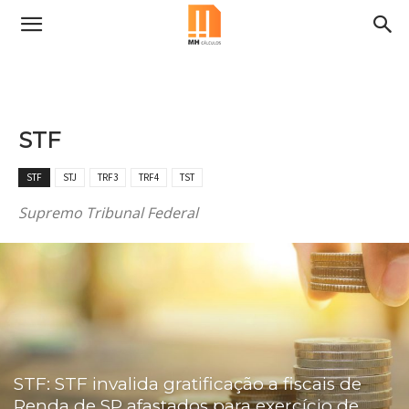
STF
STF
STJ
TRF3
TRF4
TST
Supremo Tribunal Federal
STF: STF invalida gratificação a fiscais de
Renda de SP afastados para exercício de