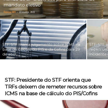
mandato eletivo
-
Equipe MH
22 março, 2021
STF: STF marca julgamento sobre ICMS na
STF: STF a
base de cálculo do PIS e da Cofins para 29
repercuss
de abril
incidente
STF: Presidente do STF orienta que
TRFs deixem de remeter recursos sobre
ICMS na base de cálculo do PIS/Cofins