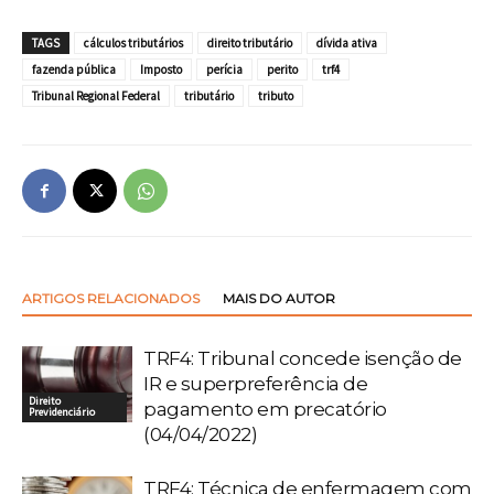
TAGS
cálculos tributários
direito tributário
dívida ativa
fazenda pública
Imposto
perícia
perito
trf4
Tribunal Regional Federal
tributário
tributo
ARTIGOS RELACIONADOS
MAIS DO AUTOR
TRF4: Tribunal concede isenção de
IR e superpreferência de
Direito
pagamento em precatório
Previdenciário
(04/04/2022)
TRF4: Técnica de enfermagem com