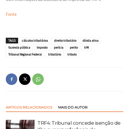
Fonte
TAGS
cálculos tributários
direito tributário
dívida ativa
fazenda pública
Imposto
perícia
perito
trf4
Tribunal Regional Federal
tributário
tributo
ARTIGOS RELACIONADOS
MAIS DO AUTOR
TRF4: Tribunal concede isenção de