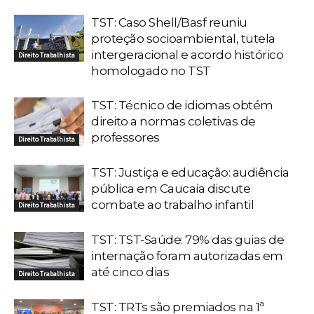
TST: Caso Shell/Basf reuniu
proteção socioambiental, tutela
intergeracional e acordo histórico
Direito Trabalhista
homologado no TST
TST: Técnico de idiomas obtém
direito a normas coletivas de
professores
Direito Trabalhista
TST: Justiça e educação: audiência
pública em Caucaia discute
combate ao trabalho infantil
Direito Trabalhista
TST: TST-Saúde: 79% das guias de
internação foram autorizadas em
até cinco dias
Direito Trabalhista
TST: TRTs são premiados na 1ª