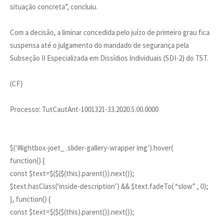
situação concreta”, concluiu.
Com a decisão, a liminar concedida pelo juízo de primeiro grau fica
suspensa até o julgamento do mandado de segurança pela
Subseção II Especializada em Dissídios Individuais (SDI-2) do TST.
(CF)
Processo: TutCautAnt-1001321-33.2020.5.00.0000
$(‘#lightbox-joet_ .slider-gallery-wrapper img’).hover(
function() {
const $text=$($($(this).parent()).next());
$text.hasClass(‘inside-description’) && $text.fadeTo( “slow” , 0);
}, function() {
const $text=$($($(this).parent()).next());