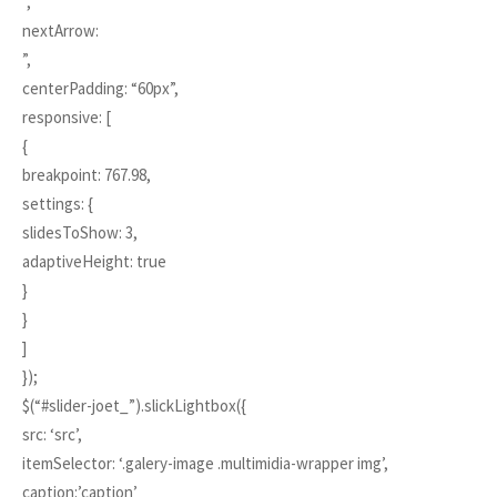
”,
nextArrow:
”,
centerPadding: “60px”,
responsive: [
{
breakpoint: 767.98,
settings: {
slidesToShow: 3,
adaptiveHeight: true
}
}
]
});
$(“#slider-joet_”).slickLightbox({
src: ‘src’,
itemSelector: ‘.galery-image .multimidia-wrapper img’,
caption:’caption’