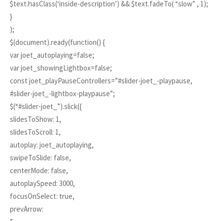
$text.hasClass(‘inside-description’) && $text.fadeTo( “slow” , 1);
}
);
$(document).ready(function() {
var joet_autoplaying=false;
var joet_showingLightbox=false;
const joet_playPauseControllers=”#slider-joet_-playpause,
#slider-joet_-lightbox-playpause”;
$(“#slider-joet_”).slick({
slidesToShow: 1,
slidesToScroll: 1,
autoplay: joet_autoplaying,
swipeToSlide: false,
centerMode: false,
autoplaySpeed: 3000,
focusOnSelect: true,
prevArrow: