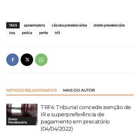
TAGS
aposentadoria
cálculos previdenciários
direito previdenciário
inss
perícia
perito
trf3
ARTIGOS RELACIONADOS
MAIS DO AUTOR
TRF4: Tribunal concede isenção de
IR e superpreferência de
Direito
pagamento em precatório
Previdenciário
(04/04/2022)