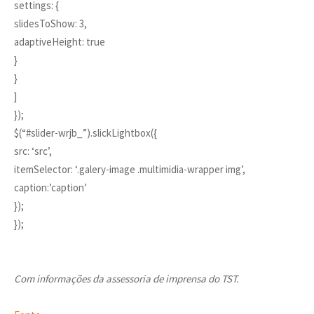
settings: {
slidesToShow: 3,
adaptiveHeight: true
}
}
]
});
$(“#slider-wrjb_”).slickLightbox({
src: ‘src’,
itemSelector: ‘.galery-image .multimidia-wrapper img’,
caption:’caption’
});
});
Com informações da assessoria de imprensa do TST.