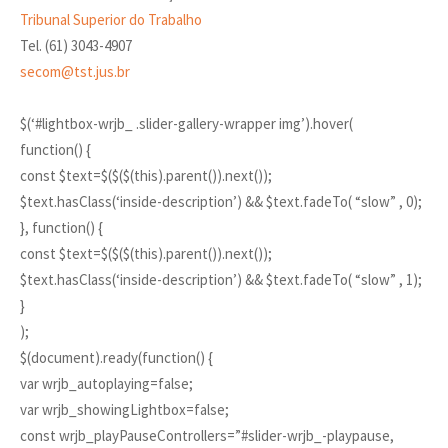
Tribunal Superior do Trabalho
Tel. (61) 3043-4907
secom@tst.jus.br
$(‘#lightbox-wrjb_ .slider-gallery-wrapper img’).hover(
function() {
const $text=$($($(this).parent()).next());
$text.hasClass(‘inside-description’) && $text.fadeTo( “slow” , 0);
}, function() {
const $text=$($($(this).parent()).next());
$text.hasClass(‘inside-description’) && $text.fadeTo( “slow” , 1);
}
);
$(document).ready(function() {
var wrjb_autoplaying=false;
var wrjb_showingLightbox=false;
const wrjb_playPauseControllers=”#slider-wrjb_-playpause,