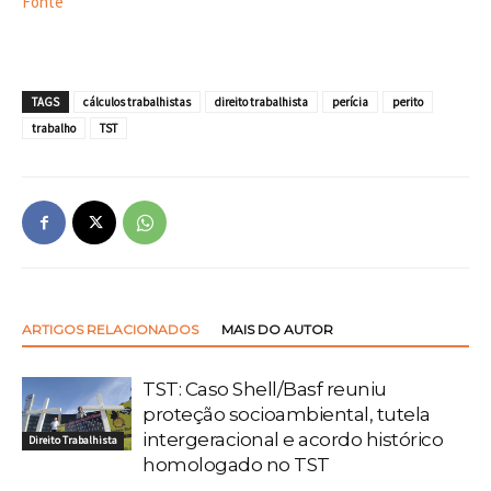
Fonte
TAGS
cálculos trabalhistas
direito trabalhista
perícia
perito
trabalho
TST
ARTIGOS RELACIONADOS
MAIS DO AUTOR
TST: Caso Shell/Basf reuniu
proteção socioambiental, tutela
intergeracional e acordo histórico
Direito Trabalhista
homologado no TST