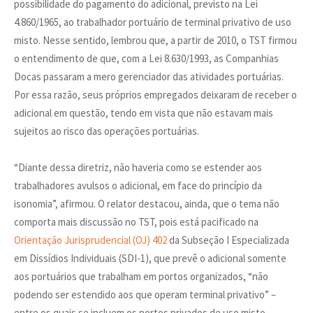
possibilidade do pagamento do adicional, previsto na Lei
4.860/1965, ao trabalhador portuário de terminal privativo de uso
misto. Nesse sentido, lembrou que, a partir de 2010, o TST firmou
o entendimento de que, com a Lei 8.630/1993, as Companhias
Docas passaram a mero gerenciador das atividades portuárias.
Por essa razão, seus próprios empregados deixaram de receber o
adicional em questão, tendo em vista que não estavam mais
sujeitos ao risco das operações portuárias.
“Diante dessa diretriz, não haveria como se estender aos
trabalhadores avulsos o adicional, em face do princípio da
isonomia”, afirmou. O relator destacou, ainda, que o tema não
comporta mais discussão no TST, pois está pacificado na
Orientação Jurisprudencial (OJ) 402
da Subseção I Especializada
em Dissídios Individuais (SDI-1), que prevê o adicional somente
aos portuários que trabalham em portos organizados, “não
podendo ser estendido aos que operam terminal privativo” –
entre os quais se incluem os portos privados de uso misto.