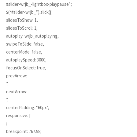
#slider-wrjb_-lightbox-playpause”;
$(“#slider-wrjb_”).slick({
slidesToShow: 1,
slidesToScroll: 1,
autoplay: wrjb_autoplaying,
swipeToSlide: false,
centerMode: false,
autoplaySpeed: 3000,
focusOnSelect: true,
prevArrow:
”,
nextArrow:
”,
centerPadding: “60px”,
responsive: [
{
breakpoint: 767.98,