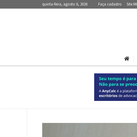
quinta-feira, agosto 6, 2026
Faça cadastro
Site M