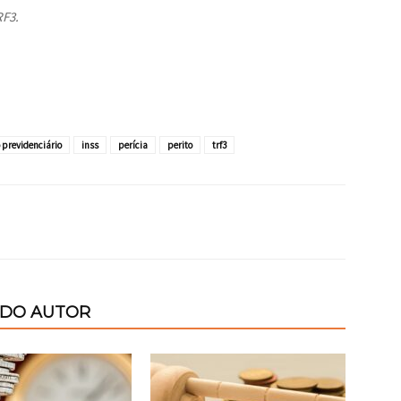
RF3.
o previdenciário
inss
perícia
perito
trf3
 DO AUTOR