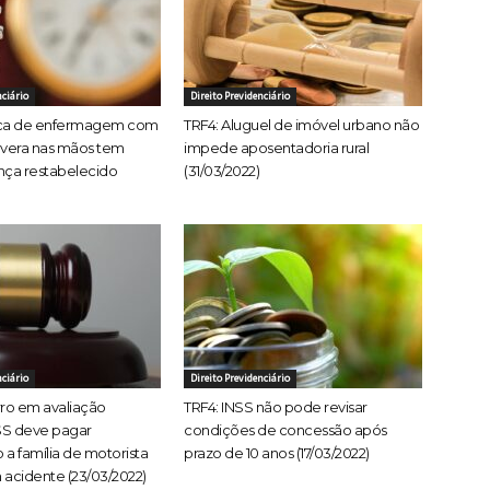
nciário
Direito Previdenciário
ica de enfermagem com
TRF4: Aluguel de imóvel urbano não
evera nas mãos tem
impede aposentadoria rural
nça restabelecido
(31/03/2022)
nciário
Direito Previdenciário
rro em avaliação
TRF4: INSS não pode revisar
SS deve pagar
condições de concessão após
 a família de motorista
prazo de 10 anos (17/03/2022)
 acidente (23/03/2022)