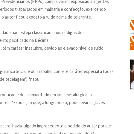
os Previdenciários (PPPs) comprovaram exposição a agentes
eríodos trabalhados em malharia e confecção, exercendo
 o autor ficou exposto a ruído acima do tolerante.
vidade não esteja classificada nos códigos dos
mento pacificado na Décima
 têm caráter insalubre, devido ao elevado nível de ruído
egurança Social e do Trabalho confere caráter especial a todas
 de tecelagem”, frisou.
produção e de almoxarifado em uma metalúrgica, o
ores. “Exposição que, a longo prazo, pode levar a graves
acareí havia julgado improcedente o pedido do autor por ele
 necessário ao reconhecimento da especialidade. O