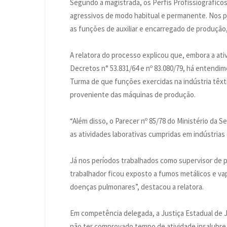
Segundo a magistrada, os Perfis Profissiográfic
agressivos de modo habitual e permanente. Nos p
as funções de auxiliar e encarregado de produção,
A relatora do processo explicou que, embora a ati
Decretos n° 53.831/64 e nº 83.080/79, há entendi
Turma de que funções exercidas na indústria têxtil
proveniente das máquinas de produção.
“Além disso, o Parecer nº 85/78 do Ministério da S
as atividades laborativas cumpridas em indústrias
Já nos períodos trabalhados como supervisor de 
trabalhador ficou exposto a fumos metálicos e vap
doenças pulmonares”, destacou a relatora.
Em competência delegada, a Justiça Estadual de J
não ter comprovado tempo de atividade insalubre