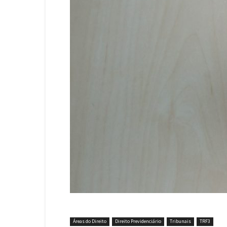
Áreas do Direito
Direito Previdenciário
Tribunais
TRF3