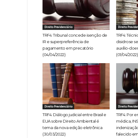
Direito Previdenciário
Direito Previde
TRF4: Tribunal concede isenção de
TRF4: Técn
IR e superpreferência de
disidrose s
pagamento em precatório
auxílio-doe
(04/04/2022)
(01/04/2022)
Direito Previdenciário
Direito Previde
TRF4: Diálogo judicial entre Brasil e
TRF4: Por e
EUA sobre Direito Ambiental é
médica, IN
tema da nova edição eletrônica
indenização
(30/03/2022)
falecido em