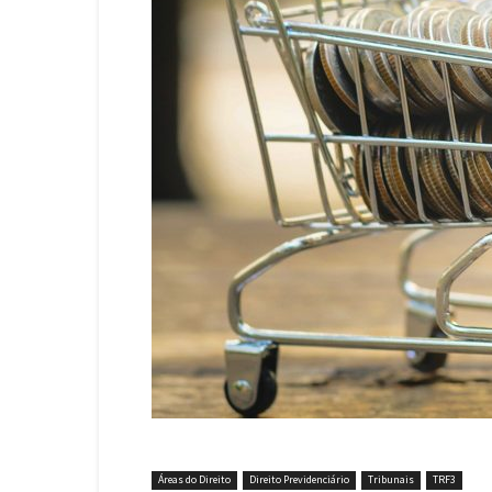
Áreas do Direito
Direito Previdenciário
Tribunais
TRF3