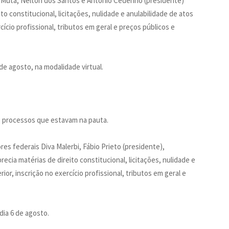
 Muta, Nelton dos Santos e Antônio Cedenho (presidente)
to constitucional, licitações, nulidade e anulabilidade de atos
cício profissional, tributos em geral e preços públicos e
de agosto, na modalidade virtual.
93 processos que estavam na pauta.
s federais Diva Malerbi, Fábio Prieto (presidente),
ecia matérias de direito constitucional, licitações, nulidade e
ior, inscrição no exercício profissional, tributos em geral e
dia 6 de agosto.