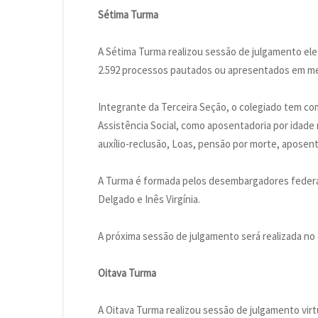
Sétima Turma
A Sétima Turma realizou sessão de julgamento eletr
2.592 processos pautados ou apresentados em m
Integrante da Terceira Seção, o colegiado tem com
Assistência Social, como aposentadoria por idade r
auxílio-reclusão, Loas, pensão por morte, aposent
A Turma é formada pelos desembargadores federa
Delgado e Inês Virgínia.
A próxima sessão de julgamento será realizada no 
Oitava Turma
A Oitava Turma realizou sessão de julgamento virt