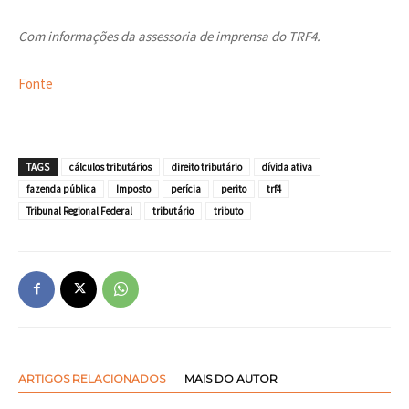
Com informações da assessoria de imprensa do TRF4.
Fonte
TAGS
cálculos tributários
direito tributário
dívida ativa
fazenda pública
Imposto
perícia
perito
trf4
Tribunal Regional Federal
tributário
tributo
ARTIGOS RELACIONADOS
MAIS DO AUTOR