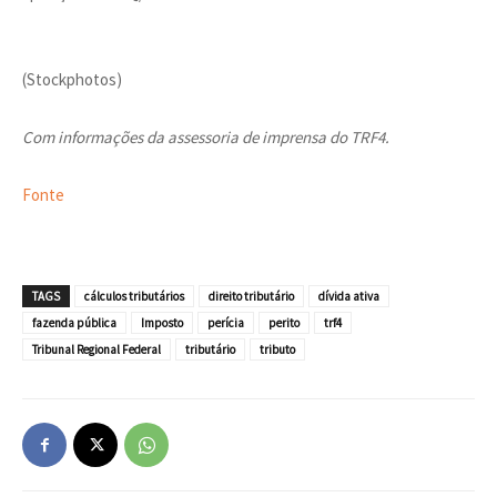
(Stockphotos)
Com informações da assessoria de imprensa do TRF4.
Fonte
TAGS
cálculos tributários
direito tributário
dívida ativa
fazenda pública
Imposto
perícia
perito
trf4
Tribunal Regional Federal
tributário
tributo