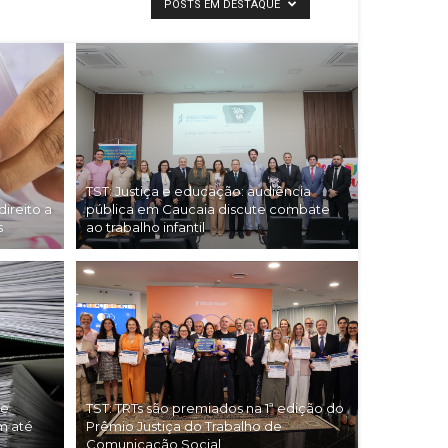
POSTS EM DESTAQUE
TST: Justiça e educação: audiência
ireito a
pública em Caucaia discute combate
s
ao trabalho infantil
de
TST: TRTs são premiados na 1ª edição do
m até
Prêmio Justiça do Trabalho de
Comunicação Social