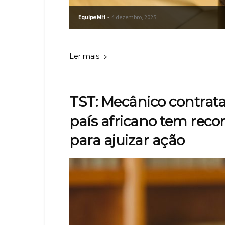
Equipe MH
-
4 dezembro, 2025
Ler mais
TST: Mecânico contrata
país africano tem reco
para ajuizar ação