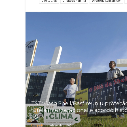
Direito Civil
Direito de Família
Direito do Consumidor
TST: Caso Shell/Basf reuniu proteçã
tutela intergeracional e acordo hi
TST
-
Equipe MH
5 dezembro, 2025