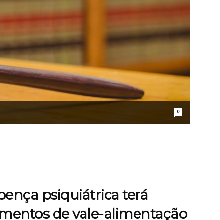
0
ença psiquiátrica terá
amentos de vale-alimentação