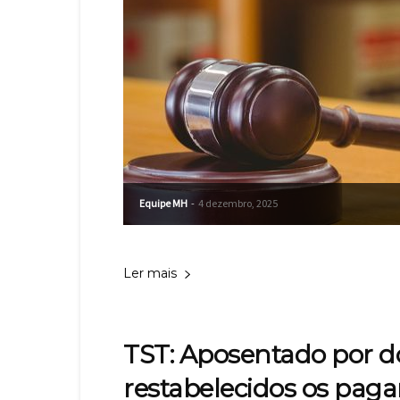
Equipe MH
-
4 dezembro, 2025
Ler mais
TST: Aposentado por do
restabelecidos os pag