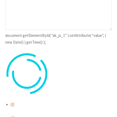
document.getElementById( “ak_js_1” ).setAttribute( “value”, (
new Date() ).getTime() );