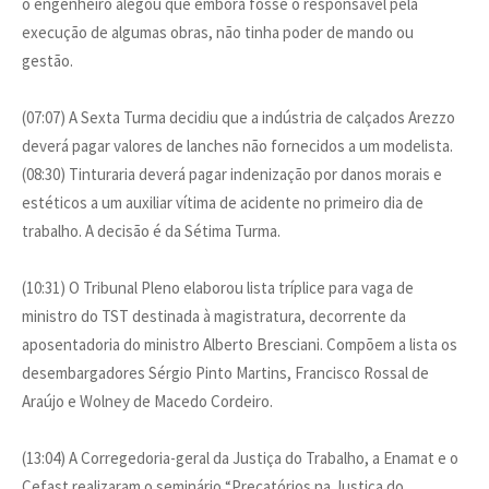
o engenheiro alegou que embora fosse o responsável pela
execução de algumas obras, não tinha poder de mando ou
gestão.
(07:07) A Sexta Turma decidiu que a indústria de calçados Arezzo
deverá pagar valores de lanches não fornecidos a um modelista.
(08:30) Tinturaria deverá pagar indenização por danos morais e
estéticos a um auxiliar vítima de acidente no primeiro dia de
trabalho. A decisão é da Sétima Turma.
(10:31) O Tribunal Pleno elaborou lista tríplice para vaga de
ministro do TST destinada à magistratura, decorrente da
aposentadoria do ministro Alberto Bresciani. Compõem a lista os
desembargadores Sérgio Pinto Martins, Francisco Rossal de
Araújo e Wolney de Macedo Cordeiro.
(13:04) A Corregedoria-geral da Justiça do Trabalho, a Enamat e o
Cefast realizaram o seminário “Precatórios na Justiça do