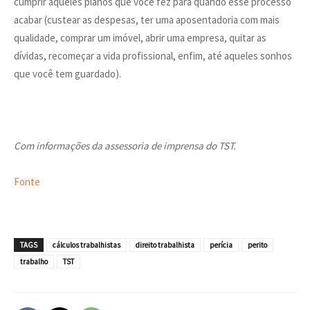
cumprir aqueles planos que você fez para quando esse processo
acabar (custear as despesas, ter uma aposentadoria com mais
qualidade, comprar um imóvel, abrir uma empresa, quitar as
dívidas, recomeçar a vida profissional, enfim, até aqueles sonhos
que você tem guardado).
Com informações da assessoria de imprensa do TST.
Fonte
TAGS
cálculos trabalhistas
direito trabalhista
perícia
perito
trabalho
TST