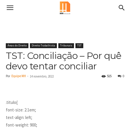
Áreas do Direito
Direito Trabalhista
Tribunais
TST
TST: Conciliação – Por quê
devo tentar conciliar
Por
Equipe MH
-
515
0
14 novembro, 2022
.titulo{
font-size: 2.1em;
text-align: left;
font-weight: 900;