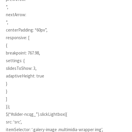
”,
nextArrow:
”,
centerPadding: “60px”,
responsive: [
{
breakpoint: 767.98,
settings: {
slidesToShow: 3,
adaptiveHeight: true
}
}
]
});
$(“#slider-ncqg_”).slickLightbox({
src: ‘src’,
itemSelector: ‘.galery-image .multimidia-wrapper img’,