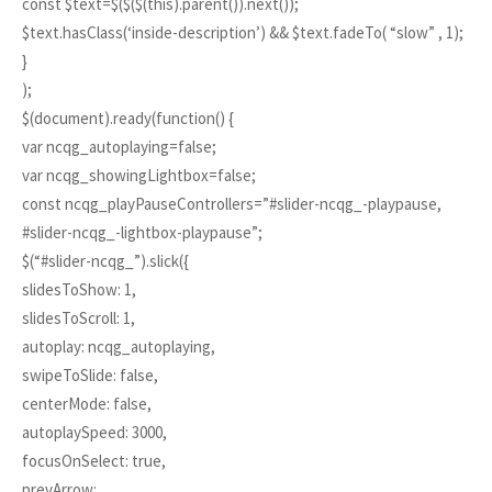
const $text=$($($(this).parent()).next());
$text.hasClass(‘inside-description’) && $text.fadeTo( “slow” , 1);
}
);
$(document).ready(function() {
var ncqg_autoplaying=false;
var ncqg_showingLightbox=false;
const ncqg_playPauseControllers=”#slider-ncqg_-playpause,
#slider-ncqg_-lightbox-playpause”;
$(“#slider-ncqg_”).slick({
slidesToShow: 1,
slidesToScroll: 1,
autoplay: ncqg_autoplaying,
swipeToSlide: false,
centerMode: false,
autoplaySpeed: 3000,
focusOnSelect: true,
prevArrow: