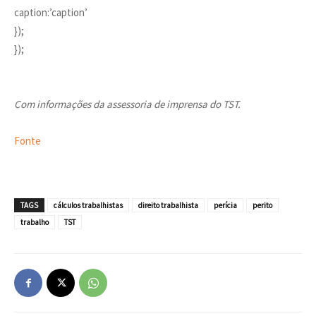
caption:’caption’
});
});
Com informações da assessoria de imprensa do TST.
Fonte
TAGS
cálculos trabalhistas
direito trabalhista
perícia
perito
trabalho
TST