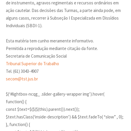
de instrumento, agravos regimentais e recursos ordinários em
ação cautelar. Das decisões das Turmas, a parte ainda pode, em
alguns casos, recorrer à Subseção I Especializada em Dissídios
Individuais (SBDI-1).
Esta matéria tem cunho meramente informativo.
Permitida a reprodução mediante citação da fonte.
Secretaria de Comunicação Social
Tribunal Superior do Trabalho
Tel. (61) 3043-4907
secom@tst.jus.br
$(‘#lightbox-ncqg_ .slider-gallery-wrapper img’).hover(
function() {
const $text=$($($(this).parent()).next());
$text.hasClass(‘inside-description’) && $text.fadeTo( “slow” , 0);
}, function() {