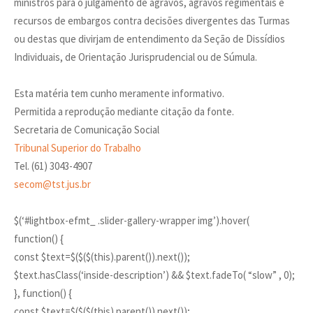
ministros para o julgamento de agravos, agravos regimentais e
recursos de embargos contra decisões divergentes das Turmas
ou destas que divirjam de entendimento da Seção de Dissídios
Individuais, de Orientação Jurisprudencial ou de Súmula.
Esta matéria tem cunho meramente informativo.
Permitida a reprodução mediante citação da fonte.
Secretaria de Comunicação Social
Tribunal Superior do Trabalho
Tel. (61) 3043-4907
secom@tst.jus.br
$(‘#lightbox-efmt_ .slider-gallery-wrapper img’).hover(
function() {
const $text=$($($(this).parent()).next());
$text.hasClass(‘inside-description’) && $text.fadeTo( “slow” , 0);
}, function() {
const $text=$($($(this).parent()).next());