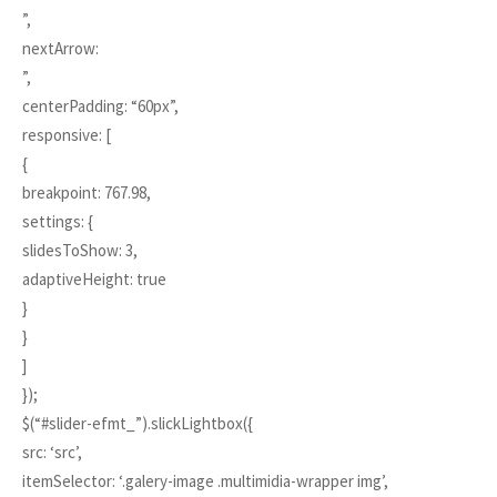
”,
nextArrow:
”,
centerPadding: “60px”,
responsive: [
{
breakpoint: 767.98,
settings: {
slidesToShow: 3,
adaptiveHeight: true
}
}
]
});
$(“#slider-efmt_”).slickLightbox({
src: ‘src’,
itemSelector: ‘.galery-image .multimidia-wrapper img’,