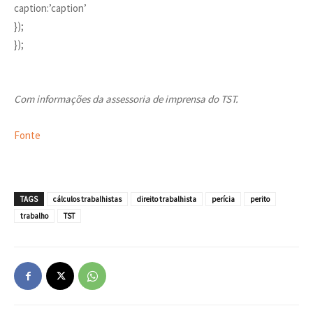
caption:’caption’
});
});
Com informações da assessoria de imprensa do TST.
Fonte
TAGS
cálculos trabalhistas
direito trabalhista
perícia
perito
trabalho
TST