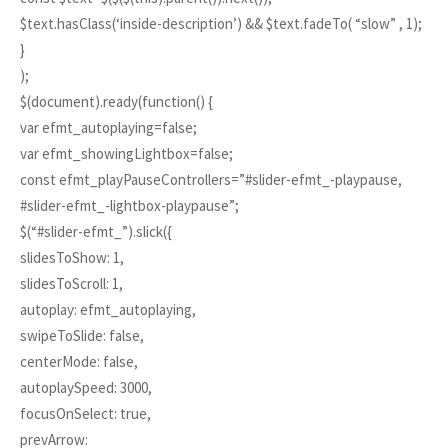
$text.hasClass(‘inside-description’) && $text.fadeTo( “slow” , 1);
}
);
$(document).ready(function() {
var efmt_autoplaying=false;
var efmt_showingLightbox=false;
const efmt_playPauseControllers=”#slider-efmt_-playpause,
#slider-efmt_-lightbox-playpause”;
$(“#slider-efmt_”).slick({
slidesToShow: 1,
slidesToScroll: 1,
autoplay: efmt_autoplaying,
swipeToSlide: false,
centerMode: false,
autoplaySpeed: 3000,
focusOnSelect: true,
prevArrow: