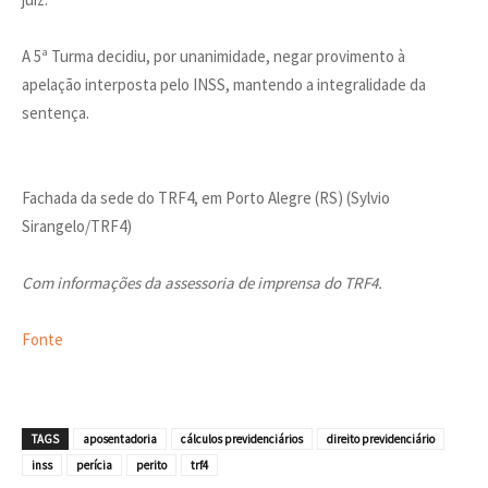
A 5ª Turma decidiu, por unanimidade, negar provimento à
apelação interposta pelo INSS, mantendo a integralidade da
sentença.
Fachada da sede do TRF4, em Porto Alegre (RS) (Sylvio
Sirangelo/TRF4)
Com informações da assessoria de imprensa do TRF4.
Fonte
TAGS
aposentadoria
cálculos previdenciários
direito previdenciário
inss
perícia
perito
trf4