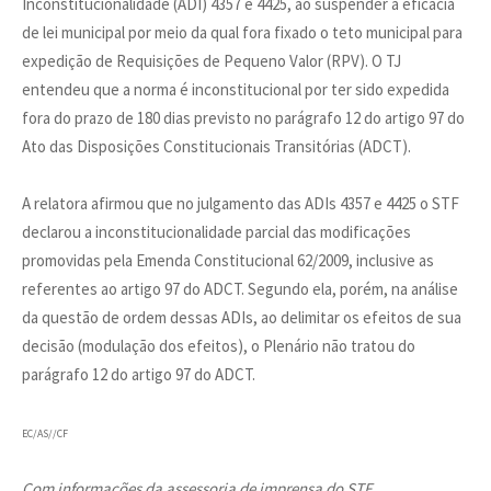
Inconstitucionalidade (ADI) 4357 e 4425, ao suspender a eficácia
de lei municipal por meio da qual fora fixado o teto municipal para
expedição de Requisições de Pequeno Valor (RPV). O TJ
entendeu que a norma é inconstitucional por ter sido expedida
fora do prazo de 180 dias previsto no parágrafo 12 do artigo 97 do
Ato das Disposições Constitucionais Transitórias (ADCT).
A relatora afirmou que no julgamento das ADIs 4357 e 4425 o STF
declarou a inconstitucionalidade parcial das modificações
promovidas pela Emenda Constitucional 62/2009, inclusive as
referentes ao artigo 97 do ADCT. Segundo ela, porém, na análise
da questão de ordem dessas ADIs, ao delimitar os efeitos de sua
decisão (modulação dos efeitos), o Plenário não tratou do
parágrafo 12 do artigo 97 do ADCT.
EC/AS//CF
Com informações da assessoria de imprensa do STF.