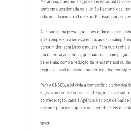
Maranhão, questiona agora a Lei estadual 11.735/2
também questionada pela União Nacional das Inst
relatoria do ministro Luiz Fux. Por isso, por preve
A lei paraibana prevê que, após o fim da calamida
interromperem o serviço em razão da inadimplênci
consumidor, sem juros e multas. Para que tenha o
documentação idônea, que não tem como pagar a 
pandemia, como a redução da renda mensal ou des
reajuste anual do plano enquanto estiver em vigên
Para a CNSEG, a lei viola a competência privativa da
legislação federal sobre a matéria, inclusive sobr
confederação, cabe à Agência Nacional de Saúde 
nacional para dar suporte aos beneficiários dos p
VP//CF