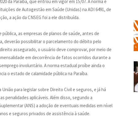
020 da Paraíba, que entrou em vigor em 15/07. A norma é
ituições de Autogestão em Saúde (Unidas) na ADI 6491, de
nção, a ação da CNSEG foi a ele distribuída.
de pública, as empresas de planos de saúde, antes de
a, deverão possibilitar o parcelamento do débito pelo
 direito assegurado, o usuário deve comprovar, por meio de
mensalidade em decorrência de fatos ocorridos durante a
emprego involuntário. A norma estadual proíbe ainda o
cia o estado de calamidade pública na Paraíba.
 União para legislar sobre Direito Civil e seguros, e já há
e as penalidades aplicáveis. Além disso, segundo a
Suplementar (ANS) a adoção de eventuais medidas em nível
lanos e seguros privados de assistência à saúde.