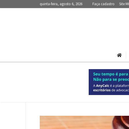
quinta-feira, agosto 6, 2026
Faça cadastro
Site M