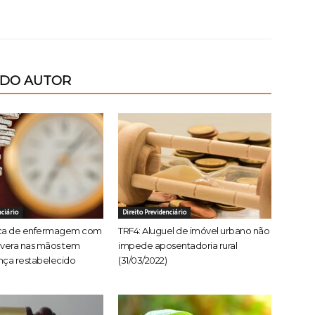
 DO AUTOR
nciário
Direito Previdenciário
ica de enfermagem com
TRF4: Aluguel de imóvel urbano não
evera nas mãos tem
impede aposentadoria rural
nça restabelecido
(31/03/2022)