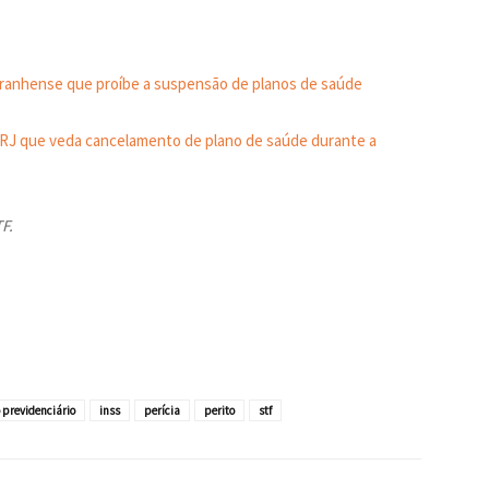
ranhense que proíbe a suspensão de planos de saúde
 RJ que veda cancelamento de plano de saúde durante a
F.
o previdenciário
inss
perícia
perito
stf