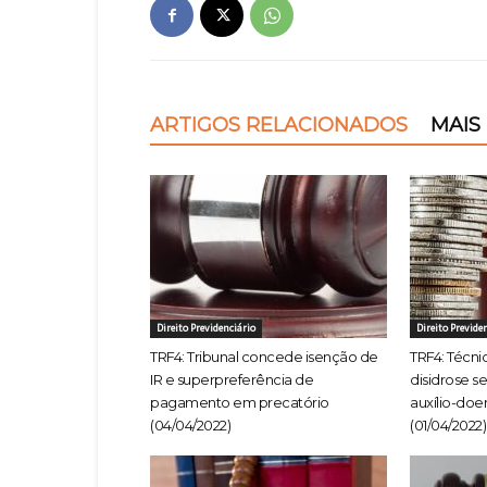
ARTIGOS RELACIONADOS
MAIS
Direito Previdenciário
Direito Previde
TRF4: Tribunal concede isenção de
TRF4: Técn
IR e superpreferência de
disidrose s
pagamento em precatório
auxílio-doe
(04/04/2022)
(01/04/2022)