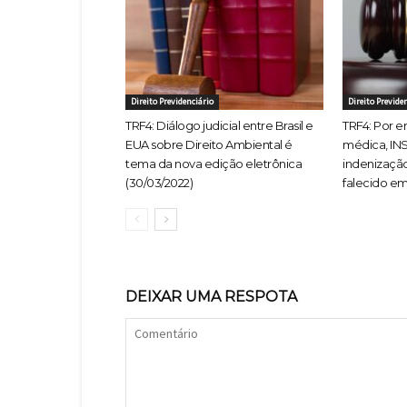
Direito Previdenciário
Direito Previde
TRF4: Diálogo judicial entre Brasil e
TRF4: Por e
EUA sobre Direito Ambiental é
médica, IN
tema da nova edição eletrônica
indenização
(30/03/2022)
falecido em
DEIXAR UMA RESPOTA