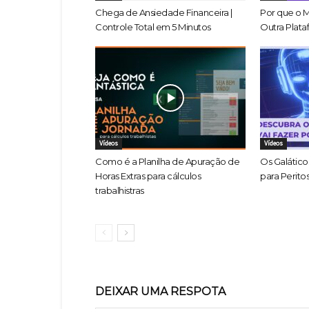
Chega de Ansiedade Financeira |
Por que o 
Controle Total em 5 Minutos
Outra Plata
Vídeos
Vídeos
Como é a Planilha de Apuração de
Os Galáticos
Horas Extras para cálculos
para Peritos
trabalhistras
DEIXAR UMA RESPOTA