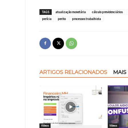
TAGS
atualização monetária
cálculo previdenciários
perícia
perito
processos trabalhista
ARTIGOS RELACIONADOS
MAIS
Vídeos
Vídeos