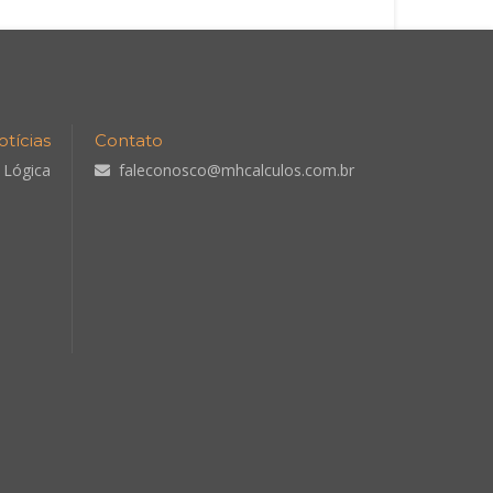
otícias
Contato
 Lógica
faleconosco@mhcalculos.com.br