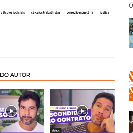
Ú
cálculos judiciais
cálculos trabalhistas
correção monetária
justiça
 DO AUTOR
Vídeos