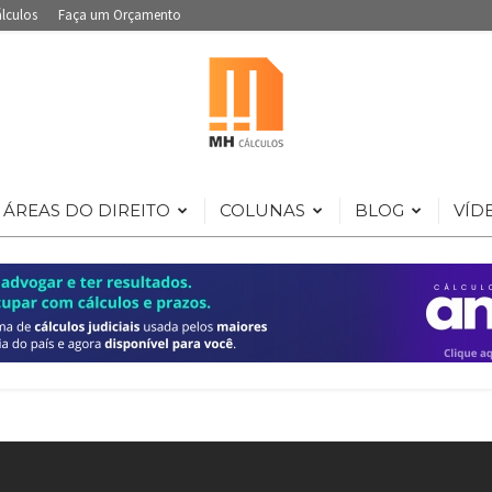
álculos
Faça um Orçamento
ÁREAS DO DIREITO
COLUNAS
BLOG
VÍD
Portal
de