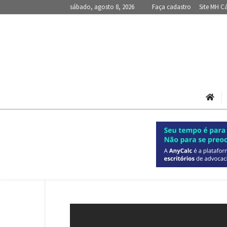
sábado, agosto 8, 2026
Faça cadastro
Site MH C