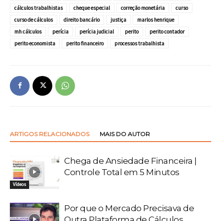
cálculos trabalhistas
cheque especial
correção monetária
curso
curso de cálculos
direito bancário
justiça
marlos henrique
mh cálculos
perícia
perícia judicial
perito
perito contador
perito economista
perito financeiro
processos trabalhista
ARTIGOS RELACIONADOS
MAIS DO AUTOR
Chega de Ansiedade Financeira |
Controle Total em 5 Minutos
Vídeos
Por que o Mercado Precisava de
Outra Plataforma de Cálculos