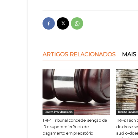
ARTIGOS RELACIONADOS
MAIS
Direito Previdenciário
Direito Previde
TRF4: Tribunal concede isenção de
TRF4: Técn
IR e superpreferência de
disidrose s
pagamento em precatório
auxílio-doe