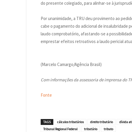
do presente colegiado, para alinhar-se à jurisprudê
Por unanimidade, a TRU deu provimento ao pedido
cabe o pagamento do adicional de insalubridade p
laudo comprobatório, afastando-se a possibilida
emprestar efeitos retroativos a laudo pericial atua
(Marcelo Camargo/Agência Brasil)
Com informações da assessoria de imprensa do T
Fonte
TAGS
cálculos tributários
direito tributário
dívida at
Tribunal Regional Federal
tributário
tributo