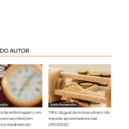
 DO AUTOR
nciário
Direito Previdenciário
ica de enfermagem com
TRF4: Aluguel de imóvel urbano não
evera nas mãos tem
impede aposentadoria rural
nça restabelecido
(31/03/2022)