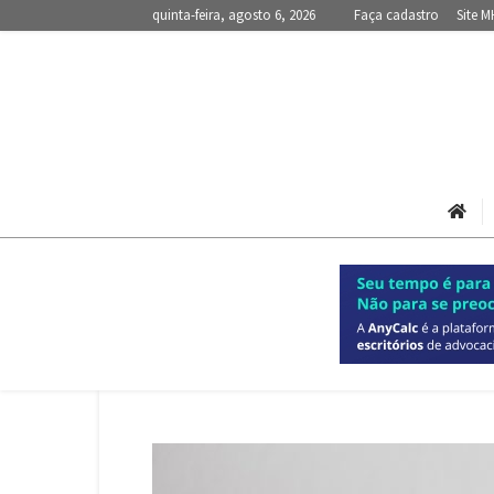
quinta-feira, agosto 6, 2026
Faça cadastro
Site M