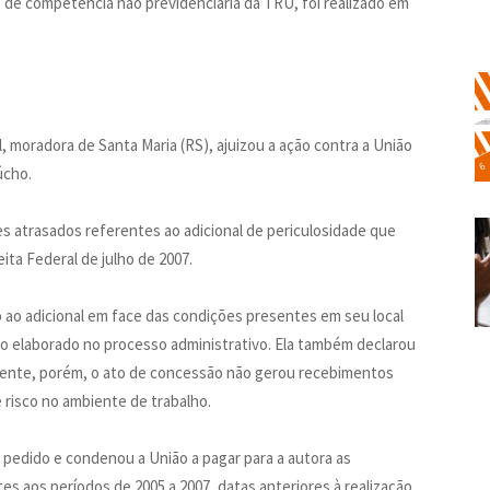
o, de competência não previdenciária da TRU, foi realizado em
, moradora de Santa Maria (RS), ajuizou a ação contra a União
úcho.
es atrasados referentes ao adicional de periculosidade que
ita Federal de julho de 2007.
o ao adicional em face das condições presentes em seu local
o elaborado no processo administrativo. Ela também declarou
amente, porém, o ato de concessão não gerou recebimentos
 risco no ambiente de trabalho.
 pedido e condenou a União a pagar para a autora as
es aos períodos de 2005 a 2007, datas anteriores à realização