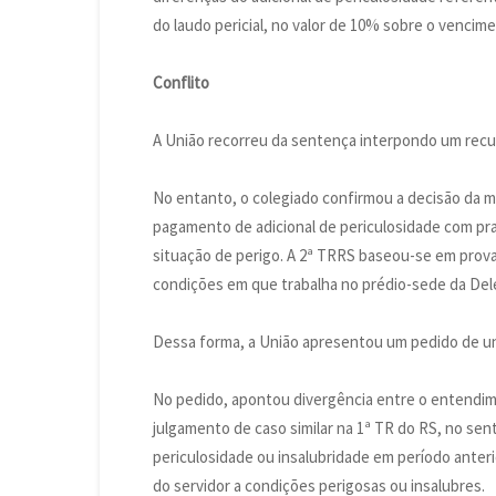
do laudo pericial, no valor de 10% sobre o vencime
Conflito
A União recorreu da sentença interpondo um recur
No entanto, o colegiado confirmou a decisão da m
pagamento de adicional de periculosidade com pra
situação de perigo. A 2ª TRRS baseou-se em pro
condições em que trabalha no prédio-sede da Dele
Dessa forma, a União apresentou um pedido de un
No pedido, apontou divergência entre o entendi
julgamento de caso similar na 1ª TR do RS, no sen
periculosidade ou insalubridade em período anteri
do servidor a condições perigosas ou insalubres.