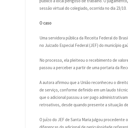
público a local perigoso de trabalho. O julgament
sessão virtual do colegiado, ocorrida no dia 23/10.
O caso
Uma servidora pública da Receita Federal do Brasil
no Juizado Especial Federal (JEF) do município ga
No processo, ela pleiteou o recebimento de valor
passou a perceber a partir de uma portaria da Rece
A autora afirmou que a União reconheceu o direit
de serviço, conforme definido em um laudo técnic
que o adicional passou a ser pago administrativ
retroativos, desde quando presente a situação de
O juízo do JEF de Santa Maria julgou procedente o
diferenças do adicional de periculosidade referent