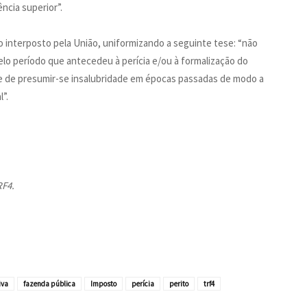
ncia superior”.
 interposto pela União, uniformizando a seguinte tese: “não
elo período que antecedeu à perícia e/ou à formalização do
de de presumir-se insalubridade em épocas passadas de modo a
l”.
RF4.
iva
fazenda pública
Imposto
perícia
perito
trf4