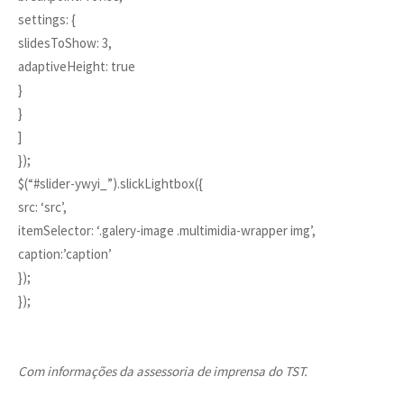
settings: {
slidesToShow: 3,
adaptiveHeight: true
}
}
]
});
$(“#slider-ywyi_”).slickLightbox({
src: ‘src’,
itemSelector: ‘.galery-image .multimidia-wrapper img’,
caption:’caption’
});
});
Com informações da assessoria de imprensa do TST.