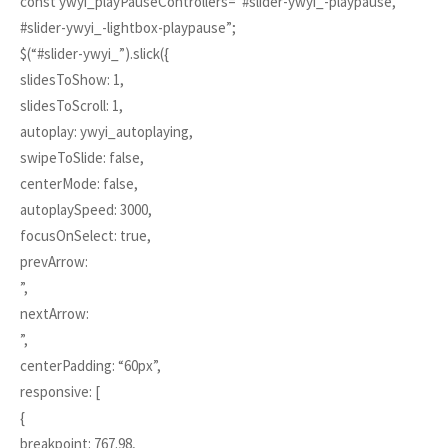
const ywyi_playPauseControllers=”#slider-ywyi_-playpause,
#slider-ywyi_-lightbox-playpause”;
$(“#slider-ywyi_”).slick({
slidesToShow: 1,
slidesToScroll: 1,
autoplay: ywyi_autoplaying,
swipeToSlide: false,
centerMode: false,
autoplaySpeed: 3000,
focusOnSelect: true,
prevArrow:
”,
nextArrow:
”,
centerPadding: “60px”,
responsive: [
{
breakpoint: 767.98,