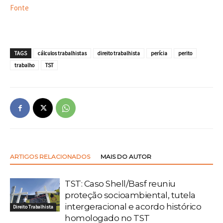
Fonte
TAGS
cálculos trabalhistas
direito trabalhista
perícia
perito
trabalho
TST
ARTIGOS RELACIONADOS
MAIS DO AUTOR
TST: Caso Shell/Basf reuniu
proteção socioambiental, tutela
intergeracional e acordo histórico
Direito Trabalhista
homologado no TST