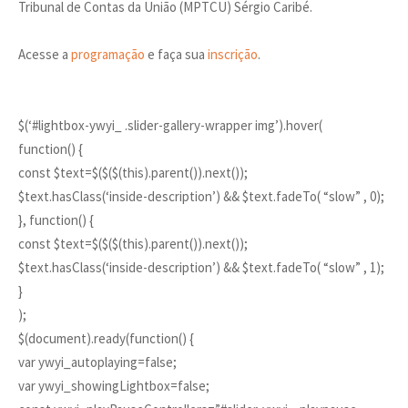
Tribunal de Contas da União (MPTCU) Sérgio Caribé.
Acesse a
programação
e faça sua
inscrição
.
$(‘#lightbox-ywyi_ .slider-gallery-wrapper img’).hover(
function() {
const $text=$($($(this).parent()).next());
$text.hasClass(‘inside-description’) && $text.fadeTo( “slow” , 0);
}, function() {
const $text=$($($(this).parent()).next());
$text.hasClass(‘inside-description’) && $text.fadeTo( “slow” , 1);
}
);
$(document).ready(function() {
var ywyi_autoplaying=false;
var ywyi_showingLightbox=false;