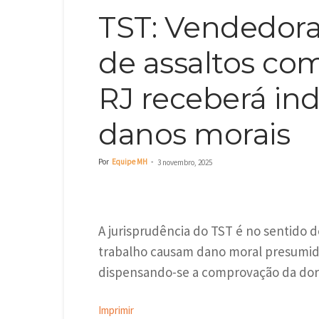
TST: Vendedora 
de assaltos co
RJ receberá in
danos morais
Por
Equipe MH
-
3 novembro, 2025
A jurisprudência do TST é no sentido 
trabalho causam dano moral presumido
dispensando-se a comprovação da dor 
Imprimir