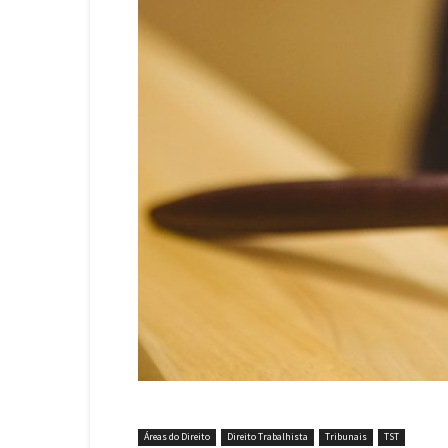
Áreas do Direito
Direito Trabalhista
Tribunais
TST