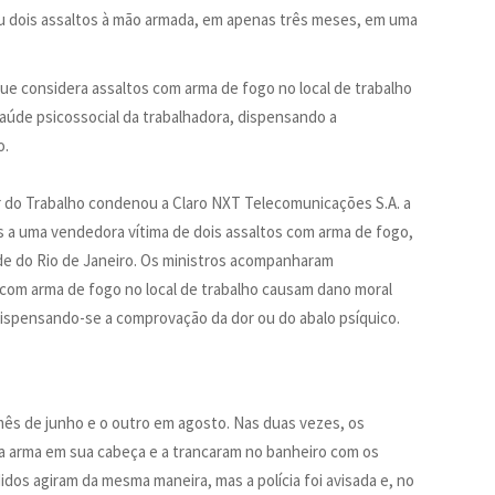
u dois assaltos à mão armada, em apenas três meses, em uma
que considera assaltos com arma de fogo no local de trabalho
úde psicossocial da trabalhadora, dispensando a
o.
or do Trabalho condenou a Claro NXT Telecomunicações S.A. a
s a uma vendedora vítima de dois assaltos com arma de fogo,
ade do Rio de Janeiro. Os ministros acompanharam
 com arma de fogo no local de trabalho causam dano moral
dispensando-se a comprovação da dor ou do abalo psíquico.
mês de junho e o outro em agosto. Nas duas vezes, os
a arma em sua cabeça e a trancaram no banheiro com os
dos agiram da mesma maneira, mas a polícia foi avisada e, no