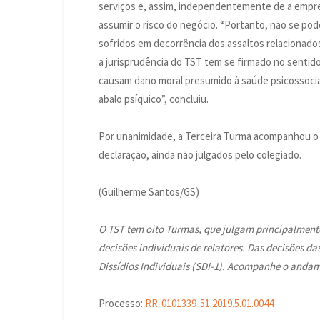
serviços e, assim, independentemente de a empr
assumir o risco do negócio. “Portanto, não se pod
sofridos em decorrência dos assaltos relacionado
a jurisprudência do TST tem se firmado no sentido
causam dano moral presumido à saúde psicossocia
abalo psíquico”, concluiu.
Por unanimidade, a Terceira Turma acompanhou o 
declaração, ainda não julgados pelo colegiado.
(Guilherme Santos/GS)
O TST tem oito Turmas, que julgam principalmente
decisões individuais de relatores. Das decisões d
Dissídios Individuais (SDI-1). Acompanhe o andam
Processo:
RR-0101339-51.2019.5.01.0044