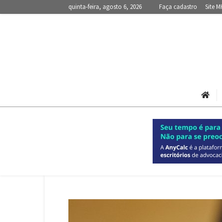
quinta-feira, agosto 6, 2026
Faça cadastro
Site M