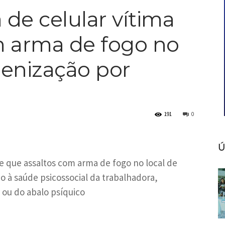
de celular vítima
m arma de fogo no
denização por
191
0
Ú
de que assaltos com arma de fogo no local de
 à saúde psicossocial da trabalhadora,
ou do abalo psíquico