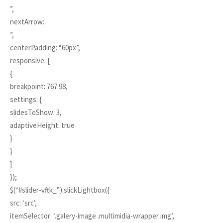
”,
nextArrow:
”,
centerPadding: “60px”,
responsive: [
{
breakpoint: 767.98,
settings: {
slidesToShow: 3,
adaptiveHeight: true
}
}
]
});
$(“#slider-vftk_”).slickLightbox({
src: ‘src’,
itemSelector: ‘.galery-image .multimidia-wrapper img’,