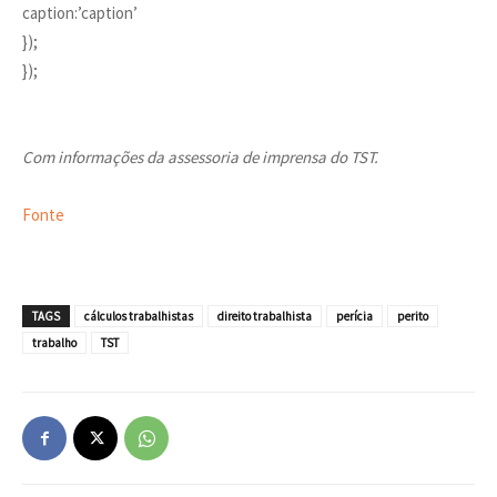
caption:’caption’
});
});
Com informações da assessoria de imprensa do TST.
Fonte
TAGS
cálculos trabalhistas
direito trabalhista
perícia
perito
trabalho
TST