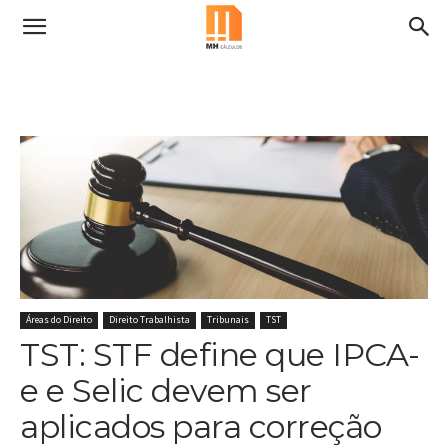
Áreas do Direito
Direito Trabalhista
Tribunais
TST
TST: STF define que IPCA-
e e Selic devem ser
aplicados para correção