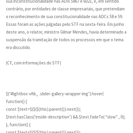
sua inconstitucionalidade nas ADIs 5867 e 6021, e, em sentido
contrário, por entidades de classe empresariais, que pretendiam
o reconhecimento de sua constitucionalidade nas ADCs 58 e 59.
Essas foram as ações julgadas pelo STF na sexta-feira. Em junho
deste ano, o relator, ministro Gilmar Mendes, havia determinado a
suspensão da tramitação de todos os processos em que o tema
era discutido.
(CF, com informações do STF)
$(‘#lightbox-vftk_ .slider-gallery-wrapper img’).hover(
function() {
const $text=$($($(this).parent()).next());
$text.hasClass(‘inside-description’) && $text.fadeTo( “slow” , 0);
}, function() {
const $text=$($($(this).parent()).next());