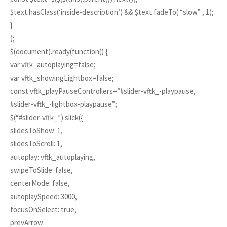
$text.hasClass(‘inside-description’) && $text.fadeTo( “slow” , 1);
}
);
$(document).ready(function() {
var vftk_autoplaying=false;
var vftk_showingLightbox=false;
const vftk_playPauseControllers=”#slider-vftk_-playpause,
#slider-vftk_-lightbox-playpause”;
$(“#slider-vftk_”).slick({
slidesToShow: 1,
slidesToScroll: 1,
autoplay: vftk_autoplaying,
swipeToSlide: false,
centerMode: false,
autoplaySpeed: 3000,
focusOnSelect: true,
prevArrow: