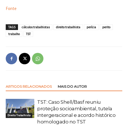
Fonte
TAGS
cálculos trabalhistas
direito trabalhista
perícia
perito
trabalho
TST
ARTIGOS RELACIONADOS
MAIS DO AUTOR
TST: Caso Shell/Basf reuniu
proteção socioambiental, tutela
intergeracional e acordo histórico
Direito Trabalhista
homologado no TST