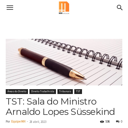
Áreas do Direito
Direito Trabalhista
Tribunais
TST
TST: Sala do Ministro
Arnaldo Lopes Süssekind
Por
Equipe MH
-
536
0
28 abril, 2023