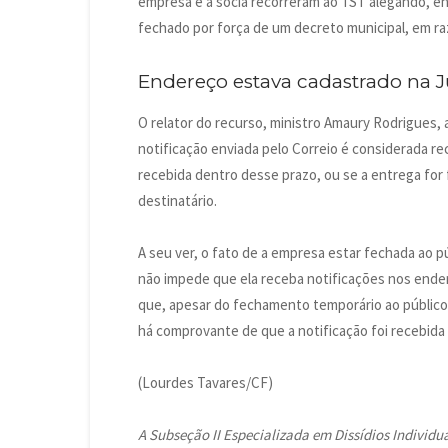
empresa e a sócia recorreram ao TST alegando, en
fechado por força de um decreto municipal, em r
Endereço estava cadastrado na 
O relator do recurso, ministro Amaury Rodrigues,
notificação enviada pelo Correio é considerada re
recebida dentro desse prazo, ou se a entrega for 
destinatário.
A seu ver, o fato de a empresa estar fechada ao p
não impede que ela receba notificações nos ende
que, apesar do fechamento temporário ao público
há comprovante de que a notificação foi recebid
(Lourdes Tavares/CF)
A Subseção II Especializada em Dissídios Individu