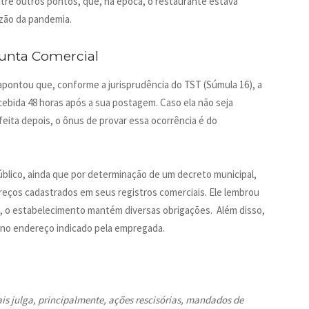
tre outros pontos, que, na época, o restaurante estava
azão da pandemia.
Junta Comercial
 apontou que, conforme a jurisprudência do TST (Súmula 16), a
cebida 48 horas após a sua postagem. Caso ela não seja
feita depois, o ônus de provar essa ocorrência é do
úblico, ainda que por determinação de um decreto municipal,
reços cadastrados em seus registros comerciais. Ele lembrou
, o estabelecimento mantém diversas obrigações. Além disso,
a no endereço indicado pela empregada.
ais julga, principalmente, ações rescisórias, mandados de