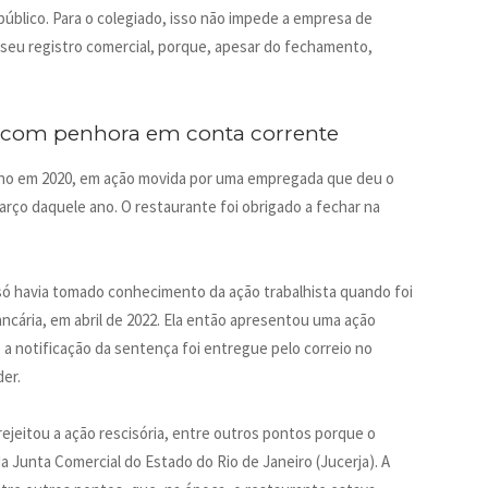
público. Para o colegiado, isso não impede a empresa de
seu registro comercial, porque, apesar do fechamento,
da com penhora em conta corrente
lho em 2020, em ação movida por uma empregada que deu o
rço daquele ano. O restaurante foi obrigado a fechar na
só havia tomado conhecimento da ação trabalhista quando foi
ncária, em abril de 2022. Ela então apresentou uma ação
 a notificação da sentença foi entregue pelo correio no
er.
rejeitou a ação rescisória, entre outros pontos porque o
a Junta Comercial do Estado do Rio de Janeiro (Jucerja). A