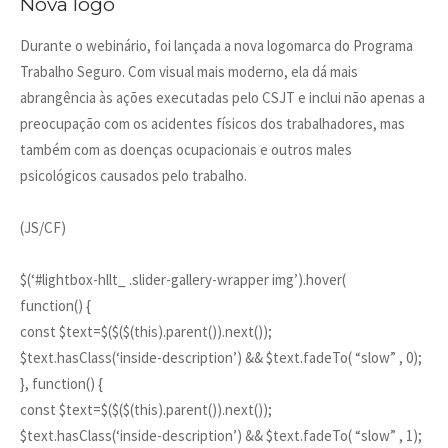
Nova logo
Durante o webinário, foi lançada a nova logomarca do Programa
Trabalho Seguro. Com visual mais moderno, ela dá mais
abrangência às ações executadas pelo CSJT e inclui não apenas a
preocupação com os acidentes físicos dos trabalhadores, mas
também com as doenças ocupacionais e outros males
psicológicos causados pelo trabalho.
(JS/CF)
$(‘#lightbox-hllt_ .slider-gallery-wrapper img’).hover(
function() {
const $text=$($($(this).parent()).next());
$text.hasClass(‘inside-description’) && $text.fadeTo( “slow” , 0);
}, function() {
const $text=$($($(this).parent()).next());
$text.hasClass(‘inside-description’) && $text.fadeTo( “slow” , 1);