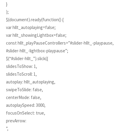
}
);
$(document).ready(function() {
var hllt_autoplaying=false;
var hllt_showingLightbox=false;
const hllt_playPauseControllers=”#slider-hllt_-playpause,
#slider-hllt_-lightbox-playpause”;
$(“#slider-hllt_”).slick({
slidesToShow: 1,
slidesToScroll: 1,
autoplay: hllt_autoplaying,
swipeToSlide: false,
centerMode: false,
autoplaySpeed: 3000,
focusOnSelect: true,
prevArrow:
”,