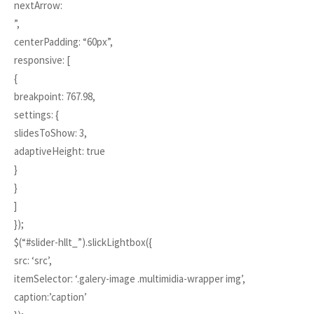
nextArrow:
”,
centerPadding: “60px”,
responsive: [
{
breakpoint: 767.98,
settings: {
slidesToShow: 3,
adaptiveHeight: true
}
}
]
});
$(“#slider-hllt_”).slickLightbox({
src: ‘src’,
itemSelector: ‘.galery-image .multimidia-wrapper img’,
caption:’caption’