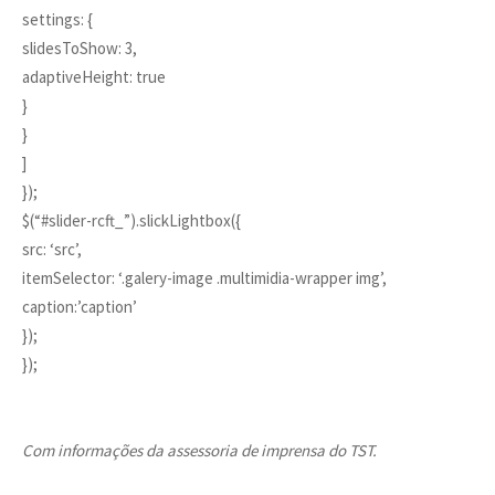
settings: {
slidesToShow: 3,
adaptiveHeight: true
}
}
]
});
$(“#slider-rcft_”).slickLightbox({
src: ‘src’,
itemSelector: ‘.galery-image .multimidia-wrapper img’,
caption:’caption’
});
});
Com informações da assessoria de imprensa do TST.