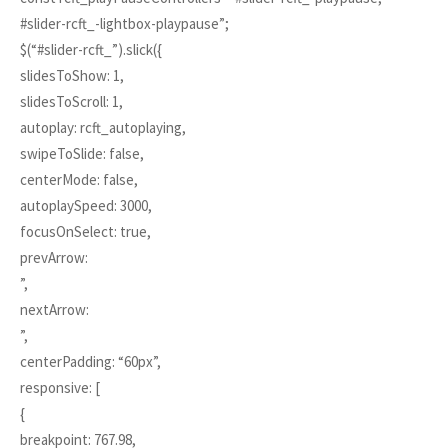
#slider-rcft_-lightbox-playpause”;
$(“#slider-rcft_”).slick({
slidesToShow: 1,
slidesToScroll: 1,
autoplay: rcft_autoplaying,
swipeToSlide: false,
centerMode: false,
autoplaySpeed: 3000,
focusOnSelect: true,
prevArrow:
”,
nextArrow:
”,
centerPadding: “60px”,
responsive: [
{
breakpoint: 767.98,