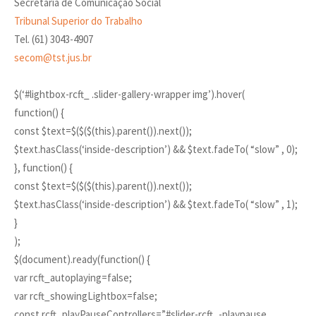
Secretaria de Comunicação Social
Tribunal Superior do Trabalho
Tel. (61) 3043-4907
secom@tst.jus.br
$(‘#lightbox-rcft_ .slider-gallery-wrapper img’).hover(
function() {
const $text=$($($(this).parent()).next());
$text.hasClass(‘inside-description’) && $text.fadeTo( “slow” , 0);
}, function() {
const $text=$($($(this).parent()).next());
$text.hasClass(‘inside-description’) && $text.fadeTo( “slow” , 1);
}
);
$(document).ready(function() {
var rcft_autoplaying=false;
var rcft_showingLightbox=false;
const rcft_playPauseControllers=”#slider-rcft_-playpause,