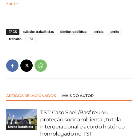
Fonte
TAGS
cálculos trabalhistas
direito trabalhista
perícia
perito
trabalho
TST
ARTIGOS RELACIONADOS
MAIS DO AUTOR
TST: Caso Shell/Basf reuniu
proteção socioambiental, tutela
intergeracional e acordo histórico
Direito Trabalhista
homologado no TST