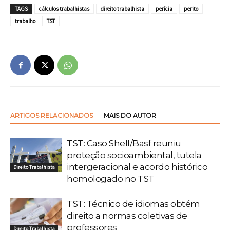
TAGS
cálculos trabalhistas
direito trabalhista
perícia
perito
trabalho
TST
ARTIGOS RELACIONADOS
MAIS DO AUTOR
TST: Caso Shell/Basf reuniu
proteção socioambiental, tutela
intergeracional e acordo histórico
Direito Trabalhista
homologado no TST
TST: Técnico de idiomas obtém
direito a normas coletivas de
professores
Direito Trabalhista