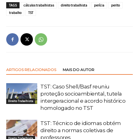
TAGS
cálculos trabalhistas
direito trabalhista
perícia
perito
trabalho
TST
ARTIGOS RELACIONADOS
MAIS DO AUTOR
TST: Caso Shell/Basf reuniu
proteção socioambiental, tutela
intergeracional e acordo histórico
Direito Trabalhista
homologado no TST
TST: Técnico de idiomas obtém
direito a normas coletivas de
professores
Direito Trabalhista