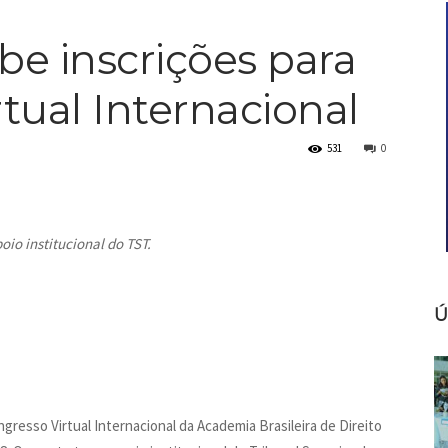
be inscrições para
Notícias
tual Internacional
531
0
io institucional do TST.
Ú
ngresso Virtual Internacional da Academia Brasileira de Direito