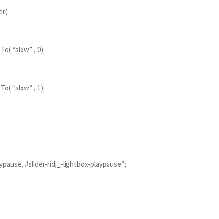
er(
To( “slow” , 0);
To( “slow” , 1);
ypause, #slider-ridj_-lightbox-playpause”;