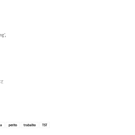
mg’,
T.
ia
perito
trabalho
TST