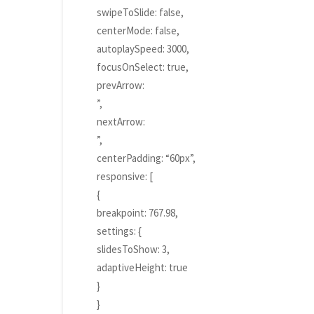
swipeToSlide: false,
centerMode: false,
autoplaySpeed: 3000,
focusOnSelect: true,
prevArrow:
”,
nextArrow:
”,
centerPadding: “60px”,
responsive: [
{
breakpoint: 767.98,
settings: {
slidesToShow: 3,
adaptiveHeight: true
}
}