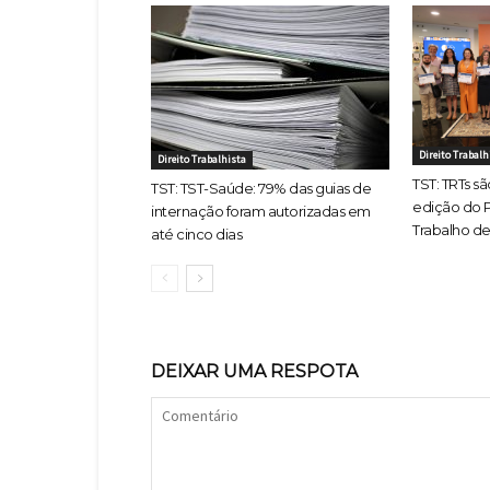
Direito Trabalh
Direito Trabalhista
TST: TRTs s
TST: TST-Saúde: 79% das guias de
edição do P
internação foram autorizadas em
Trabalho d
até cinco dias
DEIXAR UMA RESPOTA