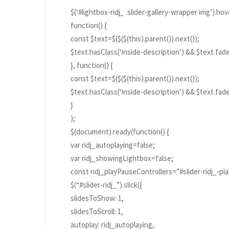
$(‘#lightbox-ridj_ .slider-gallery-wrapper img’).hov
function() {
const $text=$($($(this).parent()).next());
$text.hasClass(‘inside-description’) && $text.fade
}, function() {
const $text=$($($(this).parent()).next());
$text.hasClass(‘inside-description’) && $text.fade
}
);
$(document).ready(function() {
var ridj_autoplaying=false;
var ridj_showingLightbox=false;
const ridj_playPauseControllers=”#slider-ridj_-pla
$(“#slider-ridj_”).slick({
slidesToShow: 1,
slidesToScroll: 1,
autoplay: ridj_autoplaying,