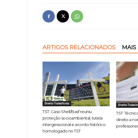
ARTIGOS RELACIONADOS
MAIS
Direito Trabalhista
Direito Trabalh
TST: Caso Shell/Basf reuniu
TST: Técni
proteção socioambiental, tutela
direito a n
intergeracional e acordo histórico
professore
homologado no TST