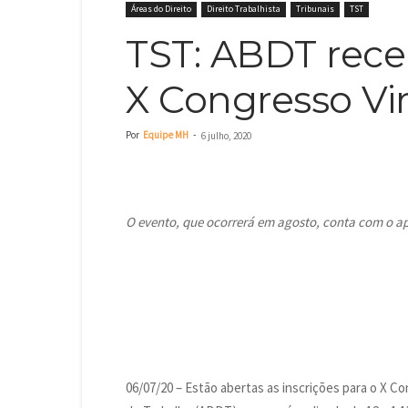
Áreas do Direito
Direito Trabalhista
Tribunais
TST
TST: ABDT rece
X Congresso Vir
Por
Equipe MH
-
6 julho, 2020
O evento, que ocorrerá em agosto, conta com o apo
06/07/20 – Estão abertas as inscrições para o X Co