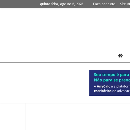
quinta-feira, agosto 6, 2026
Faça cadastro
Site M