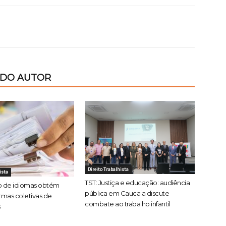
 DO AUTOR
Direito Trabalhista
ista
TST: Justiça e educação: audiência
co de idiomas obtém
pública em Caucaia discute
ormas coletivas de
combate ao trabalho infantil
s