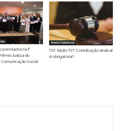
ista
Direito Trabalhista
ão premiados na 1ª
TST: Rádio TST: Contribuição sindical
rêmio Justiça do
é obrigatória?
e Comunicação Social