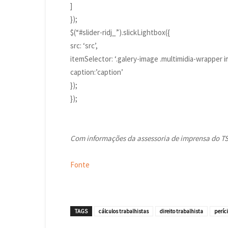
]
});
$(“#slider-ridj_”).slickLightbox({
src: ‘src’,
itemSelector: ‘.galery-image .multimidia-wrapper i
caption:’caption’
});
});
Com informações da assessoria de imprensa do TS
Fonte
TAGS
cálculos trabalhistas
direito trabalhista
períc