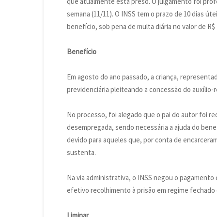
que atualmente está preso. O julgamento foi profe
semana (11/11). O INSS tem o prazo de 10 dias útei
benefício, sob pena de multa diária no valor de 
Benefício
Em agosto do ano passado, a criança, representada
previdenciária pleiteando a concessão do auxílio-r
No processo, foi alegado que o pai do autor foi re
desempregada, sendo necessária a ajuda do benefí
devido para aqueles que, por conta de encarcera
sustenta.
Na via administrativa, o INSS negou o pagamento 
efetivo recolhimento à prisão em regime fechado 
Liminar