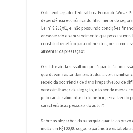
O desembargador federal Luiz Fernando Wowk Pent
dependência econômica do filho menor do segurado
Lei nº 8.213/91, e, não possuindo condições fina
encarcerado e sem rendimento que possa suprir-lh
constitui benefício para cobrir situações como es
alimentar da prestação”.
O relator ainda ressaltou que, “quanto à concess
que devem restar demonstrados a verossimilhança 
receio da ocorrência de dano irreparável ou de dif
verossimilhança da alegação, não sendo menos ce
pelo caráter alimentar do benefício, envolvendo p
características pessoais do autor”.
Sobre as alegações da autarquia quanto ao prazo e 
multa em R$100,00 segue o parâmetro estabelecido