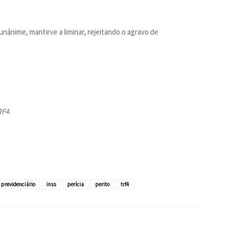
nânime, manteve a liminar, rejeitando o agravo de
RF4.
o previdenciário
inss
perícia
perito
trf4