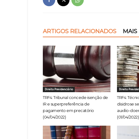
ARTIGOS RELACIONADOS
MAIS
Direito Previdenciário
Direito Previde
TRF4: Tribunal concede isenção de
TRF4: Técn
IR e superpreferência de
disidrose s
pagamento em precatório
auxílio-doe
(04/04/2022)
(01/04/2022)