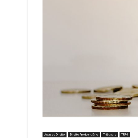
Áreas do Direito
Direito Previdenciário
Tribunais
TRF4