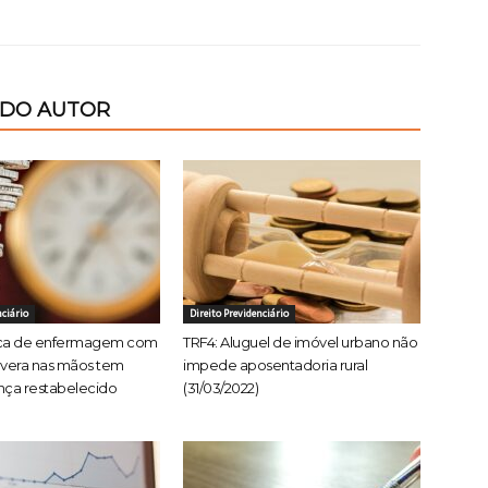
 DO AUTOR
nciário
Direito Previdenciário
ica de enfermagem com
TRF4: Aluguel de imóvel urbano não
evera nas mãos tem
impede aposentadoria rural
nça restabelecido
(31/03/2022)