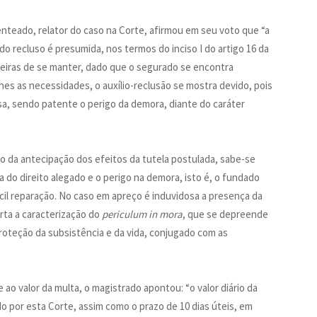
eado, relator do caso na Corte, afirmou em seu voto que “a
 recluso é presumida, nos termos do inciso I do artigo 16 da
nceiras de se manter, dado que o segurado se encontra
es as necessidades, o auxílio-reclusão se mostra devido, pois
sa, sendo patente o perigo da demora, diante do caráter
ão da antecipação dos efeitos da tutela postulada, sabe-se
do direito alegado e o perigo na demora, isto é, o fundado
ícil reparação. No caso em apreço é induvidosa a presença da
rta a caracterização do
periculum in mora
, que se depreende
roteção da subsistência e da vida, conjugado com as
ao valor da multa, o magistrado apontou: “o valor diário da
 por esta Corte, assim como o prazo de 10 dias úteis, em