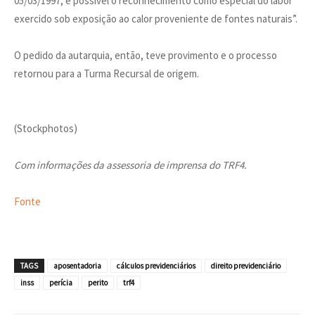
05/03/1997, é possível o reconhecimento como especial do labor
exercido sob exposição ao calor proveniente de fontes naturais”.
O pedido da autarquia, então, teve provimento e o processo
retornou para a Turma Recursal de origem.
(Stockphotos)
Com informações da assessoria de imprensa do TRF4.
Fonte
TAGS
aposentadoria
cálculos previdenciários
direito previdenciário
inss
perícia
perito
trf4