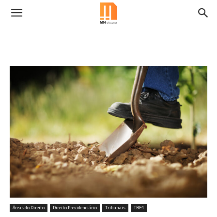
Áreas do Direito
Direito Previdenciário
Tribunais
TRF4