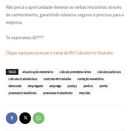
Não perca a oportunidade dominar as verbas rescisórias através
do conhecimento, garantindo números seguros e precisos para a
empresa.
Te esperamos lá!?‍??‍?
Clique aqui para acessar o canal da MH Cálculos no Youtube.
TAGS
atualização monetária
cálculo previdenciários
cálculos judiciais
cálculos trabalhistas
contrato de trabalho
correção monetária
demissão
empregado
emprego
justiça
perícia
perito
processo trabalhista
processos trabalhista
rescisão