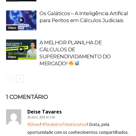
Os Galáticos – A Inteligência Artifical
para Peritos em Cálculos Judiciais
Vídeos
A MELHOR PLANILHA DE
CÁLCULOS DE
SUPERENDIVIDAMENTO DO
Vídeos
MERCADO!
1 COMENTÁRIO
Deise Tavares
26 abril, 2018 At 5:06
#Show
!
#ParabénsPelaIniciativa
! Grata, pela
oportunidade com os conhecimentos compartilhados.